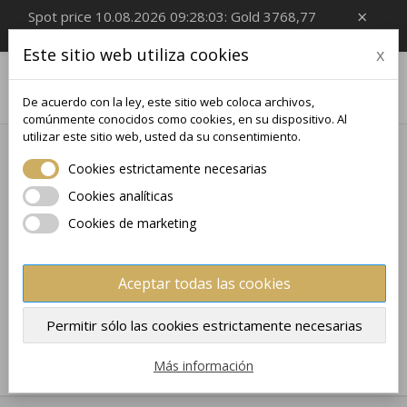
×
Spot price 10.08.2026 09:28:03: Gold 3768,77
EUR/Oz, Silver 55,66 EUR/Oz
Este sitio web utiliza cookies
x

0
De acuerdo con la ley, este sitio web coloca archivos,
comúnmente conocidos como cookies, en su dispositivo. Al
utilizar este sitio web, usted da su consentimiento.
Inicio
Coleccionable
SIGNO ZODIAC
Cookies estrictamente necesarias
SIGNO ZODIAC
Cookies analíticas
Cookies de marketing
No hay productos disponibles
¡Estate atento! Próximamente se añadirán más
Aceptar todas las cookies
productos.
×
×
Crear lista de deseos
×
Iniciar sesión
((modalTitle))
Permitir sólo las cookies estrictamente necesarias
×
Mis deseos
Nombre de la lista de deseos
Debe iniciar sesión para guardar productos en su lista
Más información
((confirmMessage))
de deseos.
Crear nueva lista
add_circle_outline