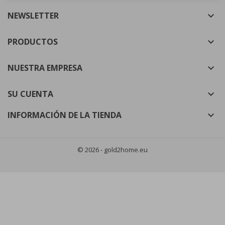
NEWSLETTER

((cancelText))
((modalDeleteText))
Cancelar
Iniciar sesión
Cancelar
Crear lista de deseos
PRODUCTOS

NUESTRA EMPRESA

SU CUENTA

INFORMACIÓN DE LA TIENDA

© 2026 - gold2home.eu