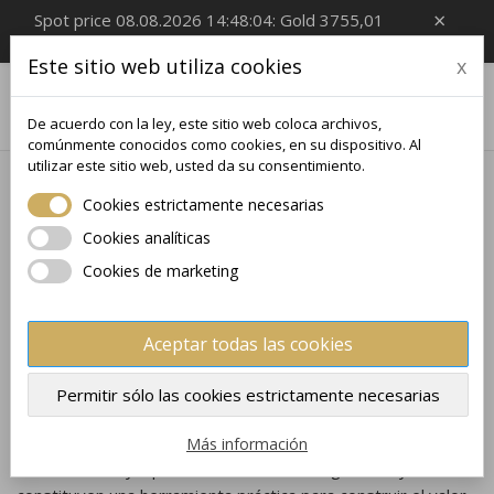
×
Spot price 08.08.2026 14:48:04: Gold 3755,01
EUR/Oz, Silver 54,99 EUR/Oz
Este sitio web utiliza cookies
x

0
De acuerdo con la ley, este sitio web coloca archivos,
comúnmente conocidos como cookies, en su dispositivo. Al
utilizar este sitio web, usted da su consentimiento.
Inicio
Monedas de plata
COINBARS
Cookies estrictamente necesarias
COINBARS
Cookies analíticas
Los lingotes-moneda (coinbars) representan una forma
Cookies de marketing
innovadora y muy eficiente de invertir en metales preciosos.
Este formato combina idealmente las ventajas de un lingote
de inversión clásico con el estatus legal de una moneda.
Aceptar todas las cookies
Como resultado, ofrece a los inversores no solo una relación
precio-peso favorable para el metal, sino también, en
Permitir sólo las cookies estrictamente necesarias
muchos casos, un tratamiento fiscal más ventajoso. Gracias
a su forma estandarizada, los coinbars son fáciles de
Más información
×
×
Crear lista de deseos
×
Iniciar sesión
almacenar, muy líquidos en los mercados globales y
((modalTitle))