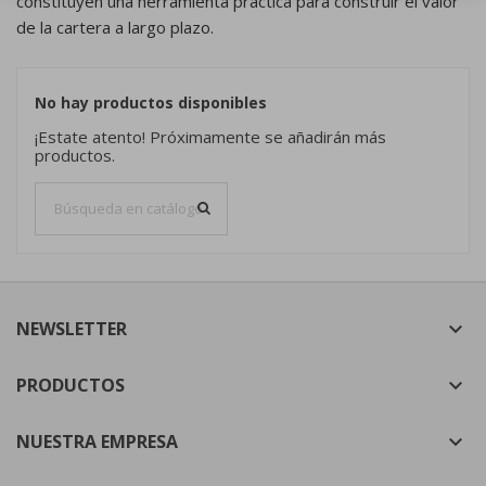
constituyen una herramienta práctica para construir el valor
×
de la cartera a largo plazo.
Mis deseos
Nombre de la lista de deseos
Debe iniciar sesión para guardar productos en su lista
((confirmMessage))
de deseos.
Crear nueva lista
add_circle_outline
No hay productos disponibles
((cancelText))
((modalDeleteText))
Cancelar
Iniciar sesión
¡Estate atento! Próximamente se añadirán más
Cancelar
Crear lista de deseos
productos.
NEWSLETTER

PRODUCTOS

NUESTRA EMPRESA
