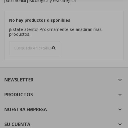
patrimonial psicológica y estratégica.
×
Mis deseos
Nombre de la lista de deseos
Debe iniciar sesión para guardar productos en su lista
((confirmMessage))
de deseos.
Crear nueva lista
No hay productos disponibles
add_circle_outline
¡Estate atento! Próximamente se añadirán más
((cancelText))
((modalDeleteText))
Cancelar
Iniciar sesión
productos.
Cancelar
Crear lista de deseos
NEWSLETTER

PRODUCTOS

NUESTRA EMPRESA

SU CUENTA
