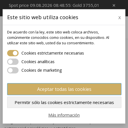
×
Spot price 09.08.2026 08:48:55: Gold 3755,01
EUR/Oz, Silver 54,99 EUR/Oz
Este sitio web utiliza cookies
x

0
De acuerdo con la ley, este sitio web coloca archivos,
comúnmente conocidos como cookies, en su dispositivo. Al
utilizar este sitio web, usted da su consentimiento.
Inicio
Monedas de plata
1 kg
Cookies estrictamente necesarias
1 KG
Cookies analíticas
Los lingotes de oro de 1 kg representan el estándar más
Cookies de marketing
alto para inversores institucionales y privados que desean
combinar de manera eficiente el mejor precio por gramo con
una masa sólida de metal de inversión. Este peso ofrece un
Aceptar todas las cookies
equilibrio perfecto entre el valor concentrado y la practicidad
en el almacenamiento a largo plazo. A diferencia de los
Permitir sólo las cookies estrictamente necesarias
lingotes más pequeños, los formatos de 1 kg proporcionan
×
×
la sensación inconfundible de una "masa de oro real y
Crear lista de deseos
Más información
×
Iniciar sesión
((modalTitle))
tangible", lo que constituye la cumbre de la protección