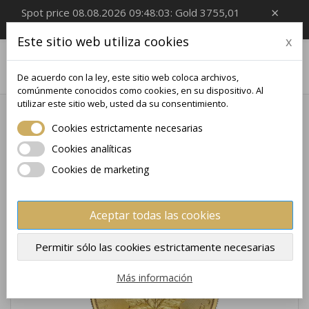
×
Spot price 08.08.2026 09:48:03: Gold 3755,01
EUR/Oz, Silver 54,99 EUR/Oz
Este sitio web utiliza cookies
x

0
De acuerdo con la ley, este sitio web coloca archivos,
comúnmente conocidos como cookies, en su dispositivo. Al
utilizar este sitio web, usted da su consentimiento.
Inicio
Monedas de oro
Hoja de Arce (2026) - 1 Oz - Moneda de
Oro
Cookies estrictamente necesarias
Cookies analíticas
Cookies de marketing
Aceptar todas las cookies
Permitir sólo las cookies estrictamente necesarias
Más información