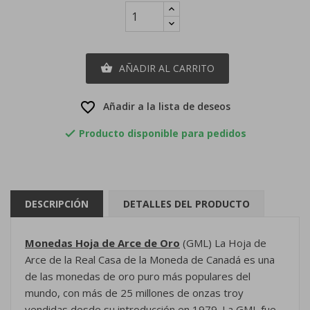
AÑADIR AL CARRITO

favorite_border
Añadir a la lista de deseos
Producto disponible para pedidos

DESCRIPCIÓN
DETALLES DEL PRODUCTO
Monedas Hoja de Arce de Oro
(GML) La Hoja de
Arce de la Real Casa de la Moneda de Canadá es una
×
×
Crear lista de deseos
de las monedas de oro puro más populares del
Iniciar sesión
mundo, con más de 25 millones de onzas troy
vendidas desde su introducción en 1979. La GML fue