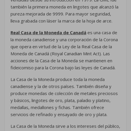
×
Mis deseos
Nombre de la lista de deseos
Debe iniciar sesión para guardar productos en su lista
también la primera moneda en lingotes que alcanzó la
de deseos.
pureza mejorada de 9999. Para mayor seguridad,
Crear nueva lista
add_circle_outline
lleva grabada con láser la marca de la hoja de arce.
Cancelar
Iniciar sesión
Real Casa de la Moneda de Canadá
es una casa de
Cancelar
Crear lista de deseos
la moneda canadiense y una corporación de la Corona
que opera en virtud de la Ley de la Real Casa de la
Moneda de Canadá (Royal Canadian Mint Act). Las
acciones de la Casa de la Moneda se mantienen en
fideicomiso para la Corona bajo las leyes de Canadá.
La Casa de la Moneda produce toda la moneda
canadiense y la de otros países. También diseña y
produce monedas de colección de metales preciosos
y básicos, lingotes de oro, plata, paladio y platino,
medallas, medallones y fichas. También ofrece
servicios de refinado y ensayado de oro y plata.
La Casa de la Moneda sirve a los intereses del público,