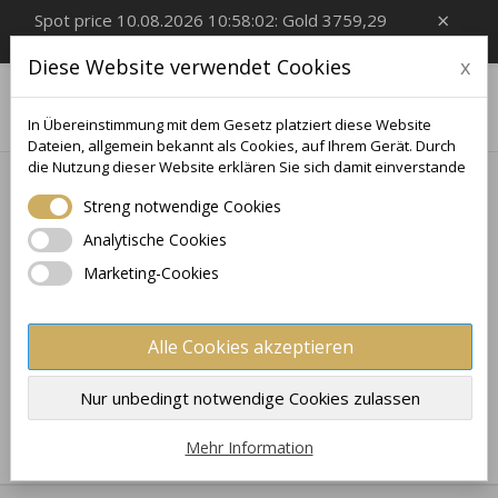
×
Spot price 10.08.2026 10:58:02: Gold 3759,29
EUR/Oz, Silver 55,49 EUR/Oz
Diese Website verwendet Cookies
x

0
In Übereinstimmung mit dem Gesetz platziert diese Website
Dateien, allgemein bekannt als Cookies, auf Ihrem Gerät. Durch
die Nutzung dieser Website erklären Sie sich damit einverstande
Startseite
Silberbarren
2 Oz
Streng notwendige Cookies
2 OZ
Analytische Cookies
Marketing-Cookies
Noch keine Produkte verfügbar
Bleiben Sie dran! Sobald weitere Produkte hinzugefügt
Alle Cookies akzeptieren
wurden, werden sie hier angezeigt.
×
×
Wunschliste erstellen
×
Anmelden
((modalTitle))
Nur unbedingt notwendige Cookies zulassen
×
Meine Wunschlisten
Name der Wunschliste
Sie müssen angemeldet sein, um Artikel Ihrer
Mehr Information
((confirmMessage))
Wunschliste hinzufügen zu können.
Neue Liste erstellen
add_circle_outline