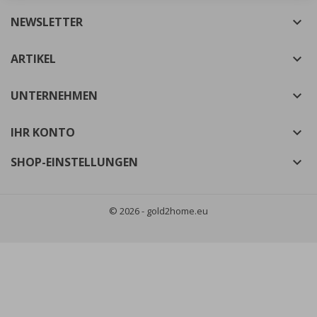
NEWSLETTER

((cancelText))
((modalDeleteText))
Abbrechen
Anmelden
Abbrechen
Wunschliste erstellen
ARTIKEL

UNTERNEHMEN

IHR KONTO

SHOP-EINSTELLUNGEN

© 2026 - gold2home.eu