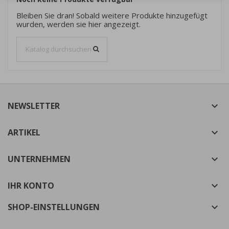
Wunschliste hinzufügen zu können.
Bleiben Sie dran! Sobald weitere Produkte hinzugefügt
Neue Liste erstellen
add_circle_outline
wurden, werden sie hier angezeigt.
((cancelText))
((modalDeleteText))
Abbrechen
Anmelden
Abbrechen
Wunschliste erstellen
NEWSLETTER

ARTIKEL

UNTERNEHMEN

IHR KONTO

SHOP-EINSTELLUNGEN
