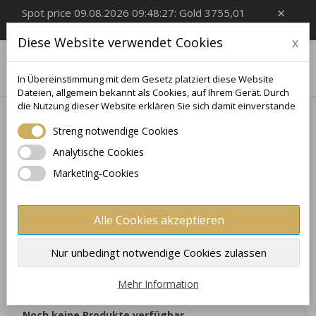
×
Spot price 09.08.2026 09:48:27: Gold 3755,01
EUR/Oz, Silver 54,99 EUR/Oz
Diese Website verwendet Cookies
x

0
In Übereinstimmung mit dem Gesetz platziert diese Website
Dateien, allgemein bekannt als Cookies, auf Ihrem Gerät. Durch
die Nutzung dieser Website erklären Sie sich damit einverstande
Startseite
Silbermünzen
4 Oz
Streng notwendige Cookies
4 OZ
Analytische Cookies
Münzen und Barren mit einem Gewicht von 4 Oz stellen eine
Marketing-Cookies
elegante und erschwingliche Möglichkeit dar, in physisches
Gold zu investieren. Dieses mittlere, standardisierte Format
ist aufgrund seines ästhetischen Wertes, seiner hohen
Alle Cookies akzeptieren
Reinheit und seiner leichten Liquidität auf den globalen
Märkten sowohl bei Anlegern als auch bei Sammlern sehr
×
Nur unbedingt notwendige Cookies zulassen
×
Wunschliste erstellen
×
Anmelden
beliebt.
((modalTitle))
Mehr Information
×
Meine Wunschlisten
Name der Wunschliste
Sie müssen angemeldet sein, um Artikel Ihrer
((confirmMessage))
Noch keine Produkte verfügbar